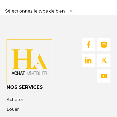
Nous
Rejoindre
Estimer
Mon
Bien
Actualités
Mes
favoris
NOS SERVICES
Mon
Acheter
compte
Louer