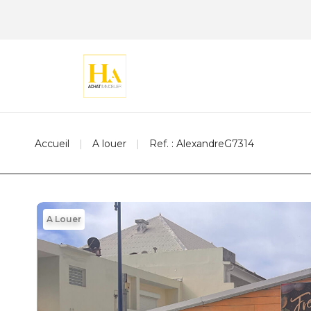
Accueil
A louer
Ref. : AlexandreG7314
A Louer