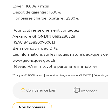
Loyer : 1600€ / mois
Dépôt de garantie : 1600 €
Honoraires charge locataire : 2500 €
Pour tout renseignement contactez
Alexandre GRONDIN 0692280328
RSAC 84238500700013
Bien non soumis au DPE
Les informations sur les risques naturels auxquels ce
www.georisques.gouv.fr
Réseau HA immo, votre partenaire immobilier
**
Loyer €1 600/mois
|
|
Honoraires charge locataire: €2 500 TTC
Dépôt de gar
Comparer ce bien
Imprimer
Nos honoraires