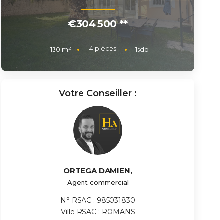
€304 500
**
4
pièces
130
m²
1
sdb
Votre Conseiller :
ORTEGA DAMIEN
,
Agent commercial
N° RSAC : 985031830
Ville RSAC : ROMANS