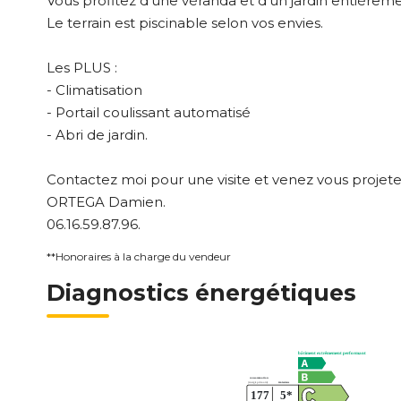
Vous profitez d'une véranda et d'un jardin entièremen
Le terrain est piscinable selon vos envies.
Les PLUS :
- Climatisation
- Portail coulissant automatisé
- Abri de jardin.
Contactez moi pour une visite et venez vous projete
ORTEGA Damien.
06.16.59.87.96.
**
Honoraires à la charge du vendeur
Diagnostics énergétiques