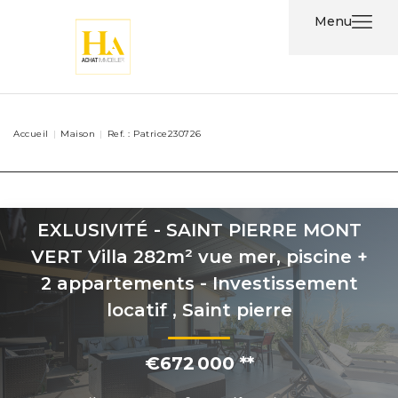
Menu
Acheter
Accueil
Maison
Ref. : Patrice230726
Louer
Nos
Services
EXLUSIVITÉ - SAINT PIERRE MONT
VERT Villa 282m² vue mer, piscine +
Nos
2 appartements - Investissement
Agents
locatif
,
Saint pierre
Contact
€672 000
**