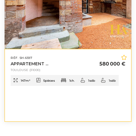
RÉF. SH-6597
APPARTEMENT ...
580 000 €
TOULOUSE
(31000)
147
m²
5
pièces
1
ch.
1
sdb
1
sdb