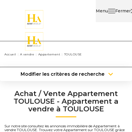
Menu
Fermer
Acheter
Louer
Accueil
A vendre
Appartement
TOULOUSE
Nos
Services
Modifier les critères de recherche
Localisation
Type de transaction
Type de bien
Surface min
Nos
Achat / Vente Appartement
Agents
TOULOUSE - Appartement a
Plus de critères
Budget max
vendre à TOULOUSE
Contact
Créer une alerte
Sur notre site consultez les annonces immobilière de Appartement à
vendre TOULOUSE. Trouvez votre Appartement sur TOULOUSE grâce