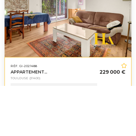
RÉF. GI-2021488
APPARTEMENT...
229 000 €
TOULOUSE
(31400)
62
m²
3
pièces
2
ch.
1
sdb