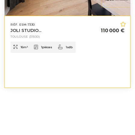
RÉF. ESM-7330
JOLI STUDIO...
110 000 €
TOULOUSE
(31500)
16
m²
1
pièces
1
sdb