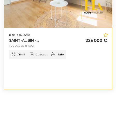
RÉF. ESM-7009
SAINT-AUBIN -...
225 000 €
TOULOUSE
(31500)
48
m²
2
pièces
1
sdb