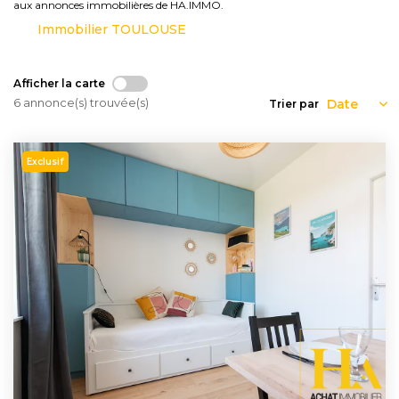
Nous
aux annonces immobilières de HA.IMMO.
Rejoindre
Immobilier TOULOUSE
Afficher la carte
Estimer
6 annonce(s) trouvée(s)
Trier par
Mon
Bien
Exclusif
Actualités
Mes
favoris
Mon
compte