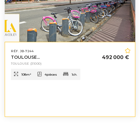
RÉF. JB-7244
TOULOUSE...
492 000 €
TOULOUSE
(31000)
108
m²
4
pièces
1
ch.