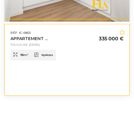
RÉF. IC-6853
APPARTEMENT ...
335 000 €
TOULOUSE
(31000)
98
m²
4
pièces