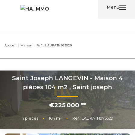
Menu
Acheter
Accueil
Maison
Ref. : LAURATH975529
Louer
Nos
Services
Saint Joseph LANGEVIN - Maison 4
pièces 104 m2
,
Saint joseph
Nos
Agents
€225 000
**
Contact
4
pièces
•
104
m²
•
Réf : LAURATH975529