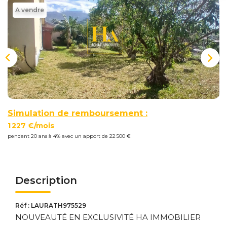
Nous
A vendre
Rejoindre
Estimer
Mon
Bien
Simulation de remboursement :
1 227 €/mois
pendant 20 ans à 4% avec un apport de 22 500 €
Actualités
Mes
favoris
Description
Mon
compte
Réf : LAURATH975529
NOUVEAUTÉ EN EXCLUSIVITÉ HA IMMOBILIER