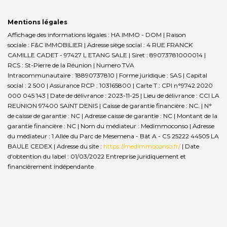
Mentions légales
Affichage des informations légales : HA.IMMO - DOM | Raison
sociale : F&C IMMOBILIER | Adresse siège social : 4 RUE FRANCK
CAMILLE CADET - 97427 L ETANG SALE | Siret : 89073781000014 |
RCS : St-Pierre de la Réunion | Numero TVA
Intracommunautaire : 18890737810 | Forme juridique : SAS | Capital
social : 2 500 | Assurance RCP : 103165800 |
Carte T : CPI n°9742 2020
000 045 143 | Date de délivrance : 2023-11-25 | Lieu de délivrance : CCI LA
REUNION 97400 SAINT DENIS | Caisse de garantie financière : NC. | N°
de caisse de garantie : NC | Adresse caisse de garantie : NC | Montant de la
garantie financière : NC | Nom du médiateur : Medimmoconso | Adresse
du médiateur : 1 Allée du Parc de Mesemena - Bât A - CS 25222 44505 LA
BAULE CEDEX | Adresse du site :
https://medimmoconso.fr/
| Date
d'obtention du label : 01/03/2022
Entreprise juridiquement et
financièrement indépendante