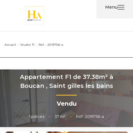
Menu
Acheter
Accueil
Studio T1
Ref. : 2019756-a
Louer
Nos
Services
Appartement F1 de 37.38m² à
Boucan
,
Saint gilles les bains
Nos
Agents
Vendu
Contact
1
pièces
•
37
m²
•
Réf : 2019756-a