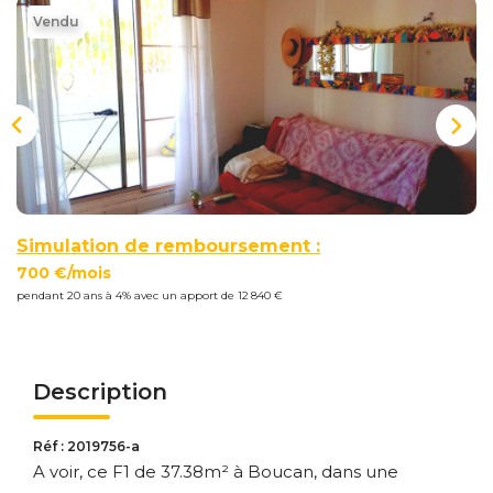
Nous
Vendu
Rejoindre
Estimer
Mon
Bien
Simulation de remboursement :
700 €/mois
pendant 20 ans à 4% avec un apport de 12 840 €
Actualités
Mes
favoris
Description
Mon
compte
Réf : 2019756-a
A voir, ce F1 de 37.38m² à Boucan, dans une