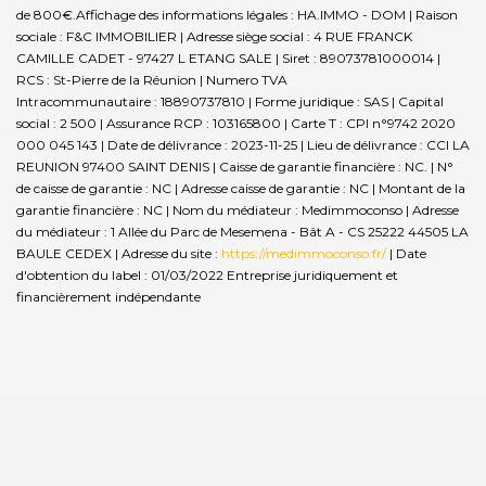
de 800€.
Affichage des informations légales : HA.IMMO - DOM | Raison
sociale : F&C IMMOBILIER | Adresse siège social : 4 RUE FRANCK
CAMILLE CADET - 97427 L ETANG SALE | Siret : 89073781000014 |
RCS : St-Pierre de la Réunion | Numero TVA
Intracommunautaire : 18890737810 | Forme juridique : SAS | Capital
social : 2 500 | Assurance RCP : 103165800 |
Carte T : CPI n°9742 2020
000 045 143 | Date de délivrance : 2023-11-25 | Lieu de délivrance : CCI LA
REUNION 97400 SAINT DENIS | Caisse de garantie financière : NC. | N°
de caisse de garantie : NC | Adresse caisse de garantie : NC | Montant de la
garantie financière : NC | Nom du médiateur : Medimmoconso | Adresse
du médiateur : 1 Allée du Parc de Mesemena - Bât A - CS 25222 44505 LA
BAULE CEDEX | Adresse du site :
https://medimmoconso.fr/
| Date
d'obtention du label : 01/03/2022
Entreprise juridiquement et
financièrement indépendante