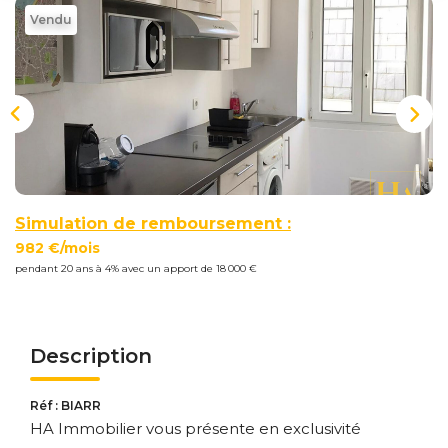
Nous
Vendu
Rejoindre
Estimer
Mon
Bien
Simulation de remboursement :
982 €/mois
pendant 20 ans à 4% avec un apport de 18 000 €
Actualités
Mes
favoris
Description
Mon
compte
Réf : BIARR
HA Immobilier vous présente en exclusivité