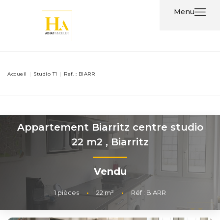
Menu
Acheter
Accueil
Studio T1
Ref. : BIARR
Louer
Nos
Services
Appartement Biarritz centre studio
22 m2
,
Biarritz
Nos
Agents
Vendu
Contact
1
pièces
•
22
m²
•
Réf : BIARR