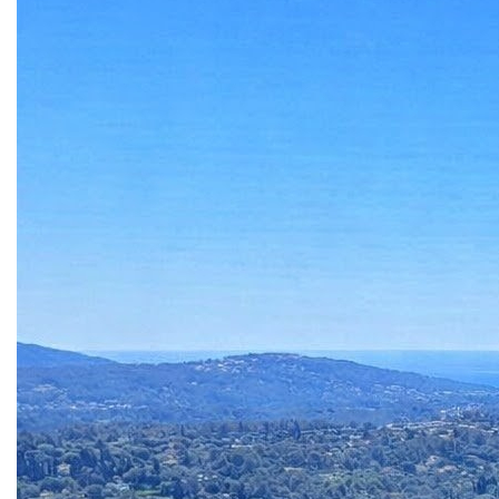
Résidence fermée avec parc arboré.
Places de parking visiteur dans la résidence
Charges mensuelle de copropriété : chauffage,
eau chaude entretien partie commune et jardin,
ascenseur , 230 € par mois.
prix : 304 500 Euros
Taxe foncière 1355 Euros
Contacter Sandrine CODARINI au numéro indiqué.
0612718600
s.codarini@ha.immo
Agent mandataire RSAC (EI) 914 774 062 Grasse
**
Honoraires à la charge du vendeur
Nos honoraires
Nous contacter
Diagnostics énergétiques