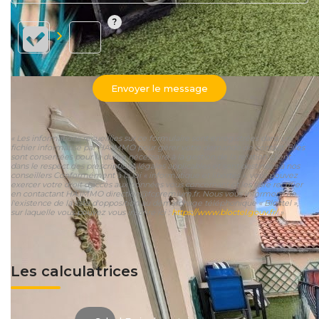
Envoyer le message
« Les informations recueillies sur ce formulaire sont enregistrées dans un
fichier informatisé par HA.IMMO pour gérer votre demande de contact. Elles
sont conservées pour la durée nécessaire à la gestion de la relation client
dans le respect des prescriptions légales applicables et sont destinées à nos
conseillers Conformément à la loi « informatique et libertés », vous pouvez
exercer votre droit d'accès aux données vous concernant et les faire rectifier
en contactant HA.IMMO direction@fcpremium.fr. Nous vous informons de
l'existence de la liste d'opposition au démarchage téléphonique « Bloctel »,
sur laquelle vous pouvez vous inscrire ici :
https://www.bloctel.gouv.fr/
»
Les calculatrices