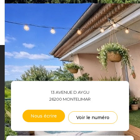
Ce bien est soumis à un diagnostic ERP
(État des Risques et Pollutions). Pour en
savoir plus, rendez-vous sur
https://www.georisques.gouv.fr/
Caractéristiques détaillées
13 AVENUE D AYGU
26200
MONTELIMAR
Nous écrire
Voir le numéro