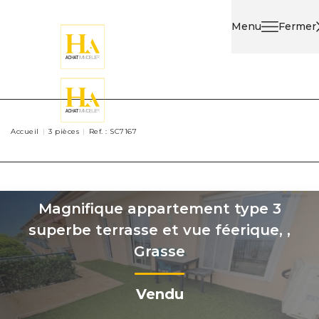
Menu
Fermer
Acheter
Louer
Accueil
3 pièces
Ref. : SC7167
Nos
Services
Magnifique appartement type 3
Nos
superbe terrasse et vue féerique,
,
Agents
Grasse
Contact
Vendu