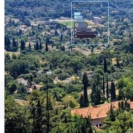
Montant estimé des dépenses annuelles d'énergie
pour un usage standard entre 1080€ et 1530€.
indexées aux années 2021,2022 et 2023 (abonnement
compris).
Comparer ce
Imprimer
bien
Partager
Calculer mon budget