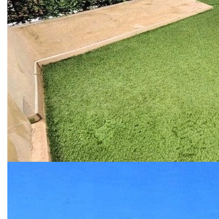
Réf : SC7167
Résidence du Parc bel appartement situé au 4
éme et dernier étage de plus de 66 m2 au calme
avec ascenseur.
l'appartement bénéficie d'une luminosité
naturelle exceptionnelle et d'un panorama à
couper le souffle.
Il est composé d'une belle entrée avec célier et
rangements, un séjour avec cheminée, une cuisine
équipée indépendante neuve le tout donnant sur
une terrasse de + de 24 m2.
Coté nuit deux grandes chambres avec
rangements, une salle de d'eau et wc séparé.
Appartement climatisé, double vitrage PVC, store
et volets roulant électrique.
Un garage fermé un parking privé sécurisé et une
cave complète ce bien.
IL vous reste que vos valises à poser.