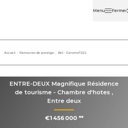
Menu
Fermer
Acheter
Louer
Accueil
Demeures de prestige
Ref. : Gerome7222
Nos
Services
ENTRE-DEUX Magnifique Résidence
Nos
de tourisme - Chambre d'hotes
,
Agents
Entre deux
Contact
€1 456 000
**