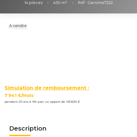
Nous
14
pièces
•
450
m²
•
Réf : Gerome7222
Rejoindre
A vendre
Estimer
Mon
Bien
Actualités
Simulation de remboursement :
Mes
7 941 €/mois
favoris
pendant 20 ans à 4% avec un apport de 145 600 €
Mon
compte
Description