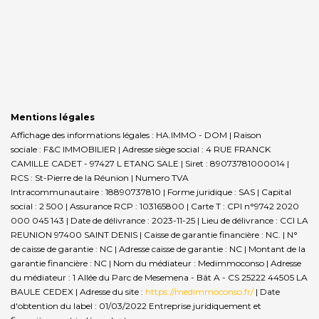
Mentions légales
Affichage des informations légales : HA.IMMO - DOM | Raison
sociale : F&C IMMOBILIER | Adresse siège social : 4 RUE FRANCK
CAMILLE CADET - 97427 L ETANG SALE | Siret : 89073781000014 |
RCS : St-Pierre de la Réunion | Numero TVA
Intracommunautaire : 18890737810 | Forme juridique : SAS | Capital
social : 2 500 | Assurance RCP : 103165800 |
Carte T : CPI n°9742 2020
000 045 143 | Date de délivrance : 2023-11-25 | Lieu de délivrance : CCI LA
REUNION 97400 SAINT DENIS | Caisse de garantie financière : NC. | N°
de caisse de garantie : NC | Adresse caisse de garantie : NC | Montant de la
garantie financière : NC | Nom du médiateur : Medimmoconso | Adresse
du médiateur : 1 Allée du Parc de Mesemena - Bât A - CS 25222 44505 LA
BAULE CEDEX | Adresse du site :
https://medimmoconso.fr/
| Date
d'obtention du label : 01/03/2022
Entreprise juridiquement et