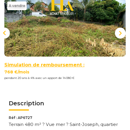
Nous
A vendre
Rejoindre
Estimer
Mon
Bien
Simulation de remboursement :
768 €/mois
pendant 20 ans à 4% avec un apport de 14 080 €
Actualités
Mes
favoris
Description
Mon
compte
Réf : AP6727
Terrain 480 m² ? Vue mer ? Saint-Joseph, quartier