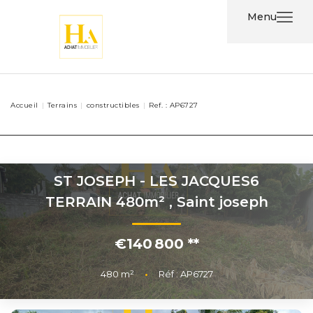
Menu
Acheter
Accueil
Terrains
constructibles
Ref. : AP6727
Louer
Nos
Services
ST JOSEPH - LES JACQUES6
TERRAIN 480m²
,
Saint joseph
Nos
Agents
€140 800
**
Contact
480
m²
•
Réf : AP6727