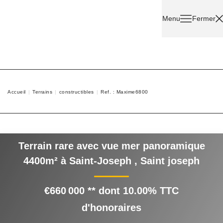
Menu
Fermer
Acheter
Louer
Accueil
Terrains
constructibles
Ref. : Maxime6800
Nos
Services
Terrain rare avec vue mer
Nos
panoramique 4400m² à Saint-
Agents
Joseph
,
Saint joseph
Contact
€660 000
**
dont 10.00% TTC
d'honoraires