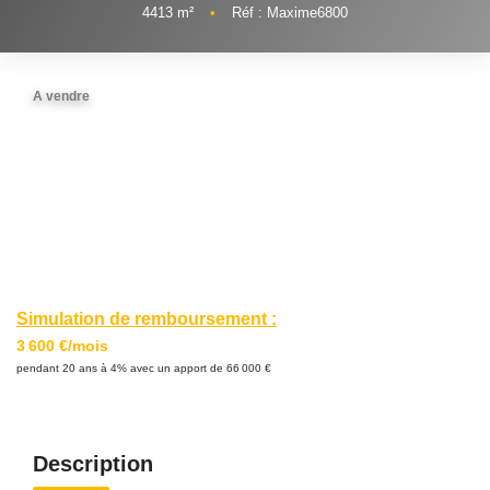
Nous
Rejoindre
4413
m²
•
Réf : Maxime6800
Estimer
A vendre
Mon
Bien
Actualités
Mes
Simulation de remboursement :
favoris
3 600 €/mois
Mon
pendant 20 ans à 4% avec un apport de 66 000 €
compte