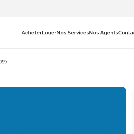
Acheter
Louer
Nos Services
Nos Agents
Conta
7059