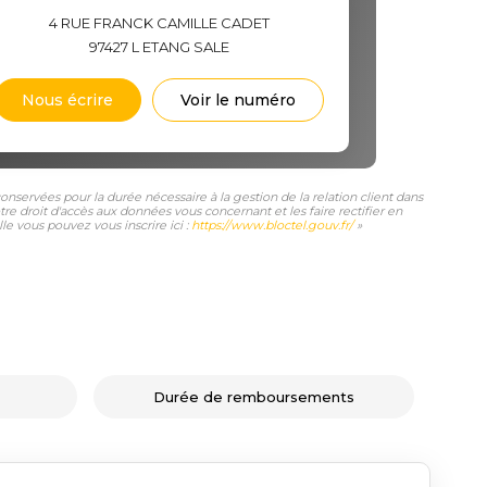
4 RUE FRANCK CAMILLE CADET
97427
L ETANG SALE
Nous écrire
Voir le numéro
nservées pour la durée nécessaire à la gestion de la relation client dans
tre droit d'accès aux données vous concernant et les faire rectifier en
e vous pouvez vous inscrire ici :
https://www.bloctel.gouv.fr/
»
Durée de remboursements