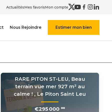
Actualités
Mes favoris
Mon compte
ct
Nous Rejoindre
Estimer mon bien
RARE PITON ST-LEU, Beau
terrain vue mer 927 m² au
calme !
,
Le Piton Saint Leu
€295 000
**