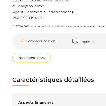
David LUCAS au 06 92 39 09 09
d.lucas@ha.immo
Agent Commercial indépendant (EI)
RSAC 528 194 62
** €394 640
honoraires inclus
|
|
€346 119
hors honoraires
Honoraires : à la 
Comparer ce bien
Imprimer
Nos honoraires
Caractéristiques détaillées
Aspects financiers