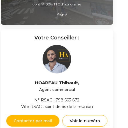
dont 14.02% TTC d'honoraires
94
m²
Votre Conseiller :
HOAREAU Thibault
,
Agent commercial
N° RSAC : 798 563 672
Ville RSAC : saint denis de la reunion
Contacter par mail
Voir le numéro