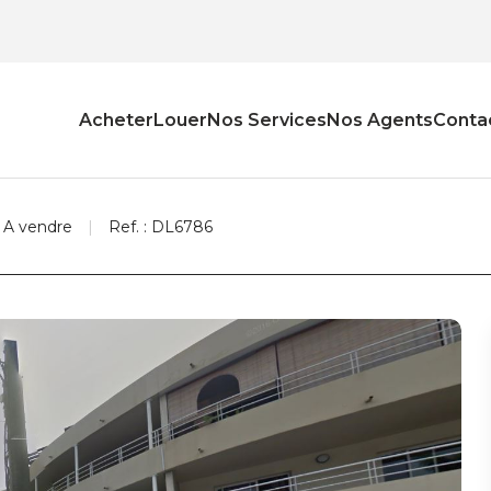
Acheter
Louer
Nos Services
Nos Agents
Conta
A vendre
Ref. : DL6786