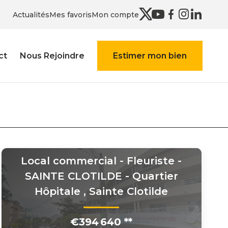
Actualités
Mes favoris
Mon compte
ct
Nous Rejoindre
Estimer mon bien
Local commercial - Fleuriste -
SAINTE CLOTILDE - Quartier
Hôpitale
,
Sainte Clotilde
€394 640
**