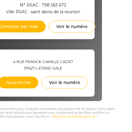
N° RSAC : 798 563 672
Ville RSAC : saint denis de la reunion
Contacter par mail
Voir le numéro
4 RUE FRANCK CAMILLE CADET
97427
L ETANG SALE
Nous écrire
Voir le numéro
nservées pour la durée nécessaire à la gestion de la relation client dans
tre droit d'accès aux données vous concernant et les faire rectifier en
e vous pouvez vous inscrire ici :
https://www.bloctel.gouv.fr/
»