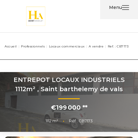
Menu
Acheter
Accueil
Professionnels
Locaux commerciaux
A vendre
Ref. : CB7173
Louer
Nos
Services
ENTREPOT LOCAUX INDUSTRIELS
1112m²
,
Saint barthelemy de vals
Nos
Agents
€199 000
**
Contact
1112
m²
•
Réf : CB7173