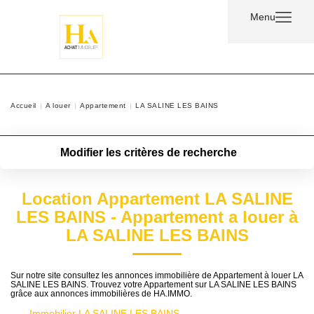
Menu
Acheter
Accueil
A louer
Appartement
LA SALINE LES BAINS
Louer
Modifier les critères de recherche
Nos
Type de transaction
Localisation
Services
Acheter
Localisation
Location Appartement LA
Type de bien
Type de bien
Surface min
Nos
SALINE LES BAINS -
Appartement a louer à LA
Agents
Plus de critères
Budget max
SALINE LES BAINS
Contact
Créer une alerte
Sur notre site consultez les annonces immobilière de Appartement à
louer LA SALINE LES BAINS. Trouvez votre Appartement sur LA SALINE
LES BAINS grâce aux annonces immobilières de HA.IMMO.