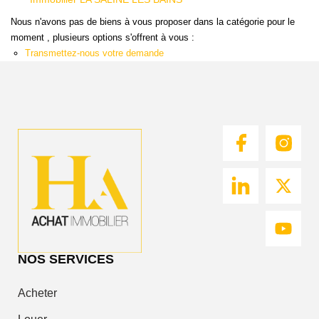
Nous
Immobilier LA SALINE LES BAINS
Rejoindre
Nous n'avons pas de biens à vous proposer dans la catégorie
pour le moment , plusieurs options s'offrent à vous :
Transmettez-nous votre demande
Estimer
Mon
Bien
Actualités
Mes
favoris
Mon
compte
NOS SERVICES
Acheter