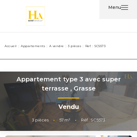
Menu
Acheter
Accueil
Appartements
A vendre
3 pièces
Ref. : SC5573
Louer
Nos
Services
Appartement type 3 avec super
terrasse
,
Grasse
Nos
Agents
Vendu
Contact
3
pièces
•
57
m²
•
Réf : SC5573