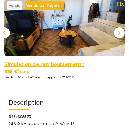
Nous
Vendu
Vendu par l'agence
Rejoindre
Estimer
Mon
Bien
Simulation de remboursement :
938 €/mois
pendant 20 ans à 4% avec un apport de 17 200 €
Actualités
Mes
favoris
Description
Mon
compte
Réf : SC5573
GRASSE opportunité A SAISIR