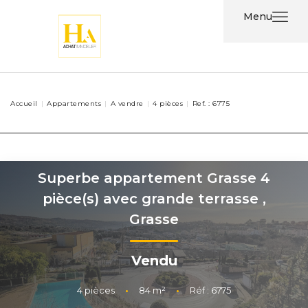
Menu
Acheter
Accueil
Appartements
A vendre
4 pièces
Ref. : 6775
Louer
Nos
Services
Superbe appartement Grasse 4
pièce(s) avec grande terrasse
,
Nos
Grasse
Agents
Vendu
Contact
4
pièces
•
84
m²
•
Réf : 6775