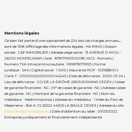
Mentions légales
Ce bien fait partie d'une copropriété de 224 lots.Les charges annuelles
sont de 113€.
Affichage des informations légales : HA.IMMO | Raison
sociale : C&F IMMOBILIER | Adresse siège social : 13 AVENUE D AYGU -
26200 MONTELIMAR | Siret : 87817999300018 | RCS : Romans |
Numero TVA Intracommunautaire : FR9878179993 | Forme
juridique : SAS | Capital social : 1 000 | Assurance RCP : 103165800 |
Carte T : CPI20022020000044243 | Date de délivrance : 2020-01-24 |
Lieu de délivrance : CCI DE LA DRÔME 26105 ROMANS CEDEX | Caisse
de garantie financière : NC. | N° de caisse de garantie : NC | Adresse caisse
de garantie : NC | Montant de la garantie financière : NC | Nom du
médiateur : Medimmoconso | Adresse du médiateur : 1 Allée du Parc de
Mesemena - Bat A CS 25222 44505 LA BAULE CEDEX | Adresse du site :
https://medimmoconso.fr/
| Date d'obtention du label : 01/03/2022
Entreprise juridiquement et financièrement indépendante