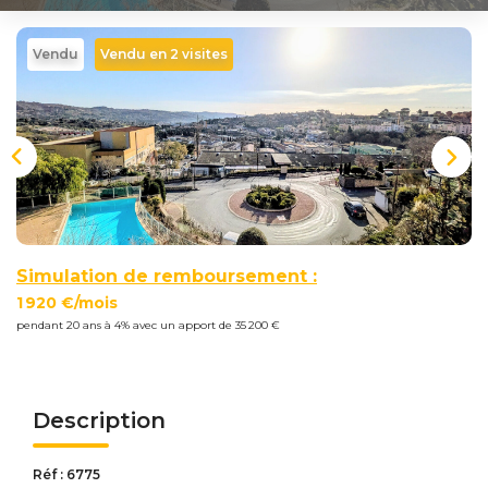
Nous
Rejoindre
Vendu
Vendu en 2 visites
Estimer
Mon
Bien
Simulation de remboursement :
Actualités
1 920 €/mois
pendant 20 ans à 4% avec un apport de 35 200 €
Mes
favoris
Mon
Description
compte
Réf : 6775