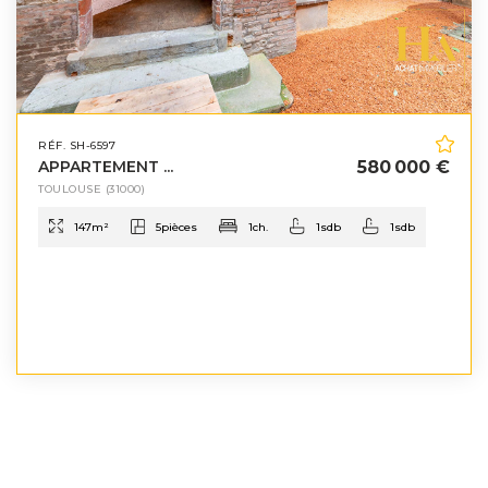
RÉF. SH-6597
APPARTEMENT ...
580 000 €
TOULOUSE
(31000)
147
m²
5
pièces
1
ch.
1
sdb
1
sdb