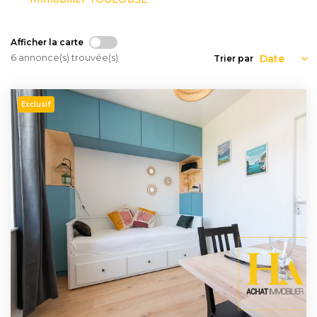
Nous
Rejoindre
Afficher la carte
6 annonce(s) trouvée(s)
Trier par
Estimer
Mon
Exclusif
Bien
Actualités
Mes
favoris
Mon
compte