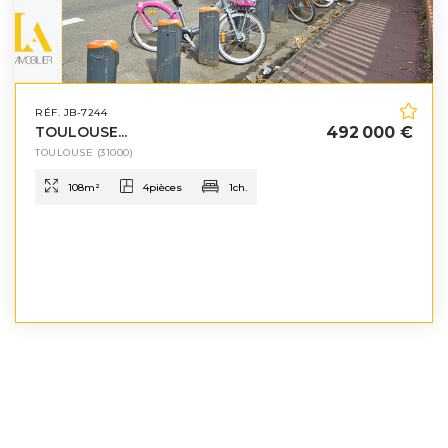
RÉF. JB-7244
TOULOUSE...
492 000 €
TOULOUSE
(31000)
108
m²
4
pièces
1
ch.