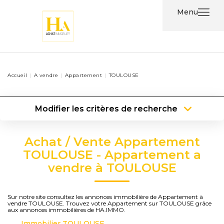
Menu
Acheter
Accueil
A vendre
Appartement
TOULOUSE
Louer
Modifier les critères de recherche
Nos
Type de transaction
Localisation
Services
Acheter
Localisation
Achat / Vente Appartement
Type de bien
Type de bien
Surface min
Nos
TOULOUSE - Appartement a
vendre à TOULOUSE
Agents
Plus de critères
Budget max
Contact
Créer une alerte
Sur notre site consultez les annonces immobilière de Appartement à
vendre TOULOUSE. Trouvez votre Appartement sur TOULOUSE grâce
aux annonces immobilières de HA.IMMO.
Immobilier TOULOUSE