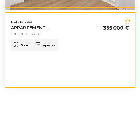
RÉF. IC-6853
APPARTEMENT ...
335 000 €
TOULOUSE
(31000)
98
m²
4
pièces