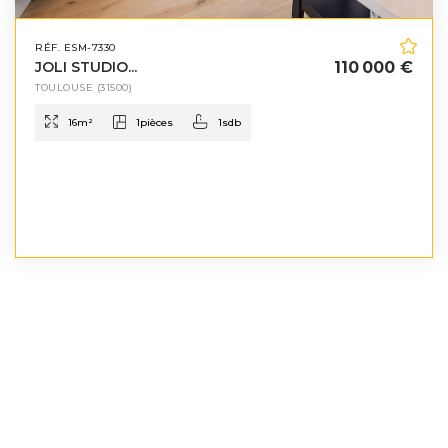
RÉF. ESM-7330
JOLI STUDIO...
110 000 €
TOULOUSE
(31500)
16
m²
1
pièces
1
sdb