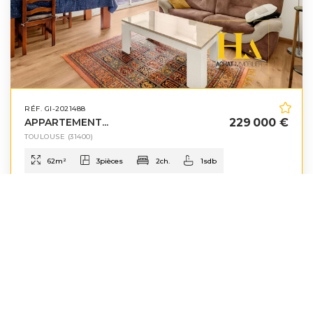
RÉF. GI-2021488
APPARTEMENT...
229 000 €
TOULOUSE
(31400)
62
m²
3
pièces
2
ch.
1
sdb