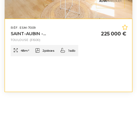
RÉF. ESM-7009
SAINT-AUBIN -...
225 000 €
TOULOUSE
(31500)
48
m²
2
pièces
1
sdb