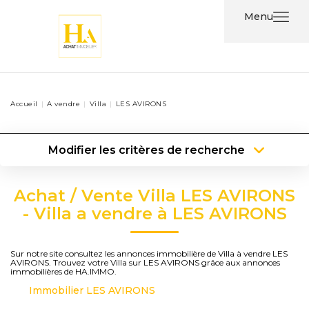
Menu
Acheter
Accueil
A vendre
Villa
LES AVIRONS
Louer
Modifier les critères de recherche
Nos
Type de transaction
Localisation
Services
Acheter
Localisation
Achat / Vente Villa LES AVIRONS
Type de bien
Type de bien
Surface min
Nos
- Villa a vendre à LES AVIRONS
Agents
Plus de critères
Budget max
Sur notre site consultez les annonces immobilière de Villa à vendre LES
AVIRONS. Trouvez votre Villa sur LES AVIRONS grâce aux annonces
Contact
Créer une alerte
immobilières de HA.IMMO.
Immobilier LES AVIRONS