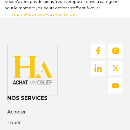
Nous n'avons pas de biens à vous proposer dans la catégorie
Nous
pour le moment , plusieurs options s'offrent à vous :
Rejoindre
Transmettez-nous votre demande
Estimer
Mon
Bien
Actualités
Mes
favoris
NOS SERVICES
Mon
compte
Acheter
Louer