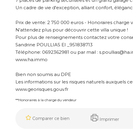
7 places de parking sécurisées et un grand garage cl
Un cadre de vie d'exception, alliant confort, éléga
Prix de vente: 2 750 000 euros - Honoraires charge
N'attendez plus pour découvrir cette villa unique !
Pour plus de renseignements contactez votre consei
Sandrine POULLIAS EI _951838713
Téléphone: 0692362981 ou par mail : s.poullias@ha
www.ha.immo
Bien non soumis au DPE
Les informations sur les risques naturels auxquels ce
www.georisques.gouv.fr
**
Honoraires à la charge du vendeur
Comparer ce bien
Imprimer