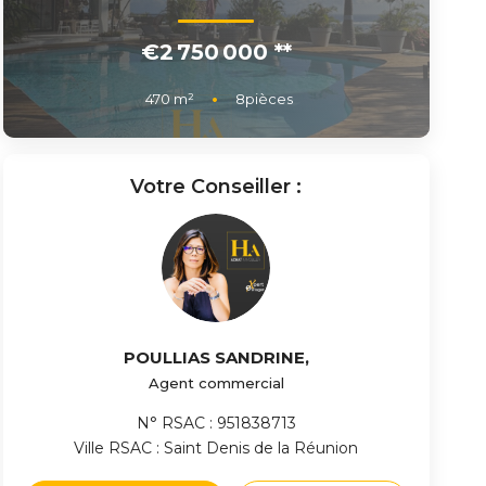
€2 750 000
**
470
m²
8
pièces
Votre Conseiller :
POULLIAS SANDRINE
,
Agent commercial
N° RSAC : 951838713
Ville RSAC : Saint Denis de la Réunion