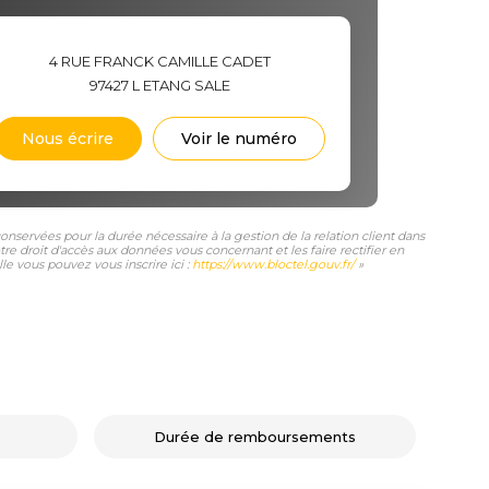
4 RUE FRANCK CAMILLE CADET
97427
L ETANG SALE
Nous écrire
Voir le numéro
nservées pour la durée nécessaire à la gestion de la relation client dans
tre droit d'accès aux données vous concernant et les faire rectifier en
e vous pouvez vous inscrire ici :
https://www.bloctel.gouv.fr/
»
Durée de remboursements