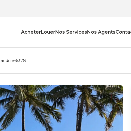
Acheter
Louer
Nos Services
Nos Agents
Conta
 Sandrine6378