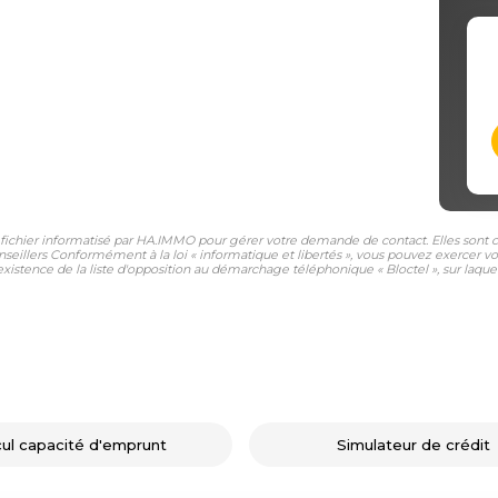
n fichier informatisé par HA.IMMO pour gérer votre demande de contact. Elles sont co
nseillers Conformément à la loi « informatique et libertés », vous pouvez exercer vo
tence de la liste d'opposition au démarchage téléphonique « Bloctel », sur laquell
cul capacité d'emprunt
Simulateur de crédit