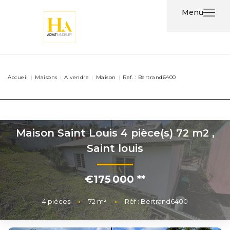
Menu
Acheter
Accueil
Maisons
A vendre
Maison
Ref. : Bertrand6400
Louer
Nos
Services
Maison Saint Louis 4 pièce(s) 72 m2
,
Saint louis
Nos
Agents
€175 000
**
Contact
4
pièces
•
72
m²
•
Réf : Bertrand6400