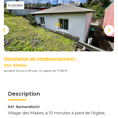
Nous
A vendre
Rejoindre
Estimer
Mon
Bien
Simulation de remboursement :
954 €/mois
pendant 20 ans à 4% avec un apport de 17 500 €
Actualités
Mes
favoris
Description
Mon
compte
Réf : Bertrand6400
Village des Makes, à 10 minutes à pied de l'église,