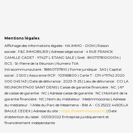
Mentions légales
Affichage des informations légales : HA.IMMO - DOM | Raison
sociale : F&C IMMOBILIER | Adresse siège social : 4 RUE FRANCK
CAMILLE CADET - 97427 L ETANG SALE | Siret : 89073781000014 |
RCS : St-Pierre de la Réunion | Numero TVA
Intracommunautaire : 18890737810 | Forme juridique : SAS | Capital
social : 2 500 | Assurance RCP : 103165800 |
Carte T : CPI n°9742 2020
000 045 143 | Date de délivrance : 2023-11-25 | Lieu de délivrance : CCI LA
REUNION 97400 SAINT DENIS | Caisse de garantie financière : NC. | N°
de caisse de garantie : NC | Adresse caisse de garantie : NC | Montant de la
garantie financière : NC | Nom du médiateur : Medimmoconso | Adresse
du médiateur : 1 Allée du Parc de Mesemena - Bât A - CS 25222 44505 LA
BAULE CEDEX | Adresse du site :
https://medimmoconso.fr/
| Date
d'obtention du label : 01/03/2022
Entreprise juridiquement et
financièrement indépendante