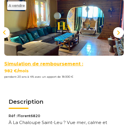
Nous
A vendre
Rejoindre
Estimer
Mon
Bien
Simulation de remboursement :
982 €/mois
pendant 20 ans à 4% avec un apport de 18 000 €
Actualités
Mes
favoris
Description
Mon
compte
Réf : Florent6820
À La Chaloupe Saint-Leu ? Vue mer, calme et