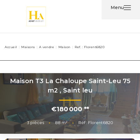
Menu
Acheter
Accueil
Maisons
A vendre
Maison
Ref. : Florent6820
Louer
Nos
Services
Maison T3 La Chaloupe Saint-Leu 75
m2
,
Saint leu
Nos
Agents
€180 000
**
Contact
3
pièces
•
88
m²
•
Réf : Florent6820