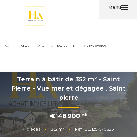
Menu
Acheter
Accueil
Maisons
A vendre
Maison
Ref. : DL7125-070826
Louer
Nos
Services
Terrain à bâtir de 352 m² - Saint
Pierre - Vue mer et dégagée
,
Saint
Nos
pierre
Agents
€148 900
**
Contact
4
pièces
•
352
m²
•
Réf : DL7125-070826