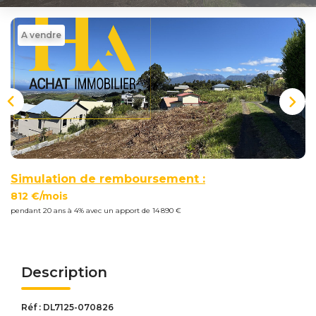
Nous
Rejoindre
A vendre
Estimer
Mon
Bien
Simulation de remboursement :
Actualités
812 €/mois
pendant 20 ans à 4% avec un apport de 14 890 €
Mes
favoris
Mon
Description
compte
Réf : DL7125-070826