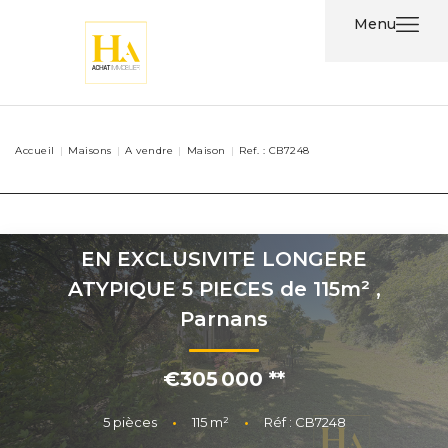
Menu
Acheter
Accueil
Maisons
A vendre
Maison
Ref. : CB7248
Louer
Nos
Services
EN EXCLUSIVITE LONGERE
ATYPIQUE 5 PIECES de 115m²
,
Nos
Parnans
Agents
€305 000
**
Contact
5
pièces
•
115
m²
•
Réf : CB7248