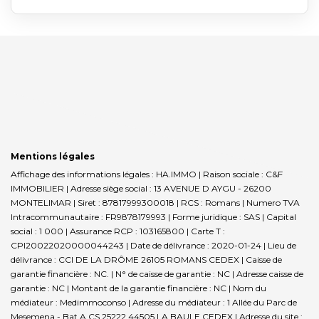
Mentions légales
Affichage des informations légales : HA.IMMO | Raison sociale : C&F
IMMOBILIER | Adresse siège social : 13 AVENUE D AYGU - 26200
MONTELIMAR | Siret : 87817999300018 | RCS : Romans | Numero TVA
Intracommunautaire : FR9878179993 | Forme juridique : SAS | Capital
social : 1 000 | Assurance RCP : 103165800 |
Carte T :
CPI20022020000044243 | Date de délivrance : 2020-01-24 | Lieu de
délivrance : CCI DE LA DRÔME 26105 ROMANS CEDEX | Caisse de
garantie financière : NC. | N° de caisse de garantie : NC | Adresse caisse de
garantie : NC | Montant de la garantie financière : NC | Nom du
médiateur : Medimmoconso | Adresse du médiateur : 1 Allée du Parc de
Mesemena - Bat A CS 25222 44505 LA BAULE CEDEX | Adresse du site :