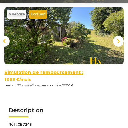
Nous
Rejoindre
A vendre
Exclusif
Estimer
Mon
Bien
Simulation de remboursement :
Actualités
1 663 €/mois
pendant 20 ans à 4% avec un apport de 30 500 €
Mes
favoris
Mon
Description
compte
Réf : CB7248