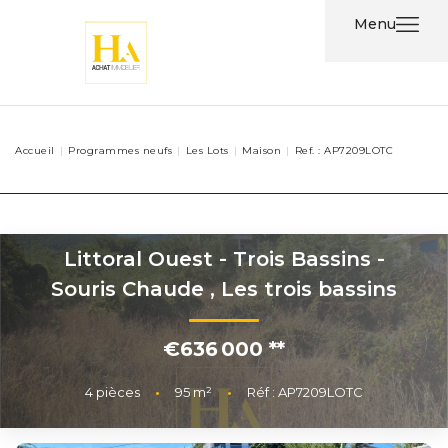
Menu
Acheter
Accueil
Programmes neufs
Les Lots
Maison
Ref. : AP7209LOTC
Louer
Nos
Services
Littoral Ouest - Trois Bassins -
Souris Chaude
,
Les trois bassins
Nos
Agents
€636 000
**
Contact
4
pièces
•
95
m²
•
Réf : AP7209LOTC