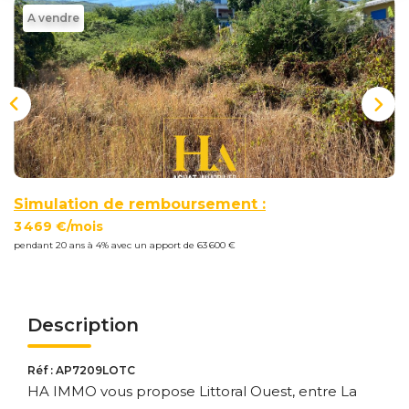
Nous
A vendre
Rejoindre
Estimer
Mon
Bien
Simulation de remboursement :
3 469 €/mois
pendant 20 ans à 4% avec un apport de 63 600 €
Actualités
Mes
favoris
Description
Mon
compte
Réf : AP7209LOTC
HA IMMO vous propose Littoral Ouest, entre La