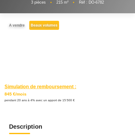
Nous
3
pièces
•
215
m²
•
Réf : DO-6782
Rejoindre
A vendre
Beaux volumes
Estimer
Mon
Bien
Actualités
Simulation de remboursement :
Mes
845 €/mois
favoris
pendant 20 ans à 4% avec un apport de 15 500 €
Mon
compte
Description