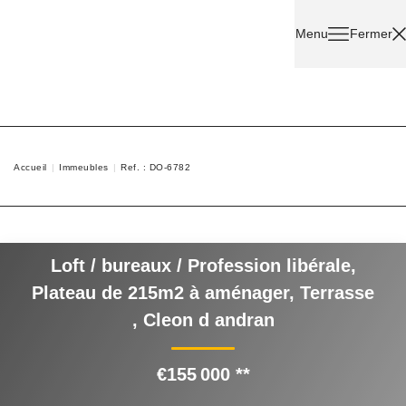
Menu
Fermer
Acheter
Louer
Accueil
Immeubles
Ref. : DO-6782
Nos
Services
Loft / bureaux / Profession libérale,
Nos
Plateau de 215m2 à aménager, Terrasse
Agents
,
Cleon d andran
Contact
€155 000
**