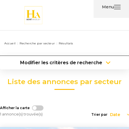
Menu
Acheter
Accueil
Recherche par secteur
Résultats
Louer
Modifier les critères de recherche
Nos
Type de transaction
Localisation
Services
Acheter
Localisation
Liste des annonces par secteur
Type de bien
Type de bien
Surface min
Nos
Agents
Plus de critères
Budget max
Afficher la carte
Contact
Créer une alerte
1 annonce(s) trouvée(s)
Trier par