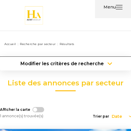
Menu
Acheter
Accueil
Recherche par secteur
Résultats
Louer
Modifier les critères de recherche
Nos
Type de transaction
Localisation
Services
Acheter
Localisation
Liste des annonces par secteur
Type de bien
Type de bien
Surface min
Nos
Agents
Plus de critères
Budget max
Afficher la carte
Contact
Créer une alerte
1 annonce(s) trouvée(s)
Trier par