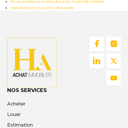
Re-soumettre la recherche avec moins de critères.
Nous
Transmettez-nous votre demande
Rejoindre
Estimer
Mon
Bien
Actualités
Mes
NOS SERVICES
favoris
Mon
Acheter
compte
Louer
Estimation