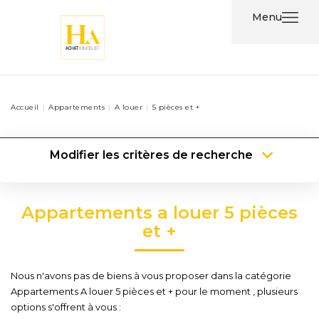
Menu
Acheter
Accueil
Appartements
A louer
5 pièces et +
Louer
Modifier les critères de recherche
Nos
Services
Type de transaction
Localisation
Acheter
Localisation
Appartements a louer 5 pièces
Type de bien
Nos
Type de bien
Surface min
et +
Agents
Plus de critères
Budget max
Contact
Nous n'avons pas de biens à vous proposer dans la catégorie
Créer une alerte
Appartements A louer 5 pièces et + pour le moment , plusieurs
options s'offrent à vous :