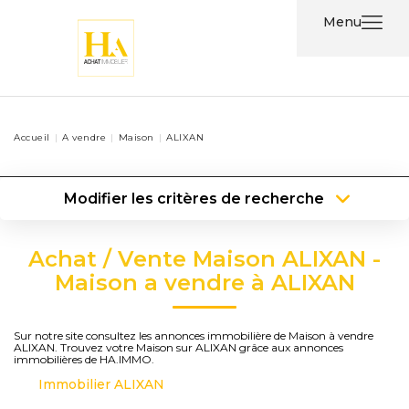
Menu
Acheter
Accueil
A vendre
Maison
ALIXAN
Louer
Modifier les critères de recherche
Nos
Type de transaction
Localisation
Services
Acheter
Localisation
Achat / Vente Maison ALIXAN -
Type de bien
Type de bien
Surface min
Nos
Maison a vendre à ALIXAN
Agents
Plus de critères
Budget max
Sur notre site consultez les annonces immobilière de Maison à vendre
ALIXAN. Trouvez votre Maison sur ALIXAN grâce aux annonces
Contact
Créer une alerte
immobilières de HA.IMMO.
Immobilier ALIXAN