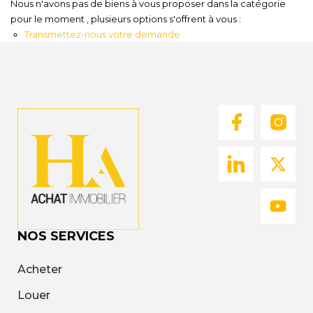
Nous n'avons pas de biens à vous proposer dans la catégorie
Nous
pour le moment , plusieurs options s'offrent à vous :
Rejoindre
Transmettez-nous votre demande
Estimer
Mon
Bien
Actualités
Mes
favoris
NOS SERVICES
Mon
compte
Acheter
Louer