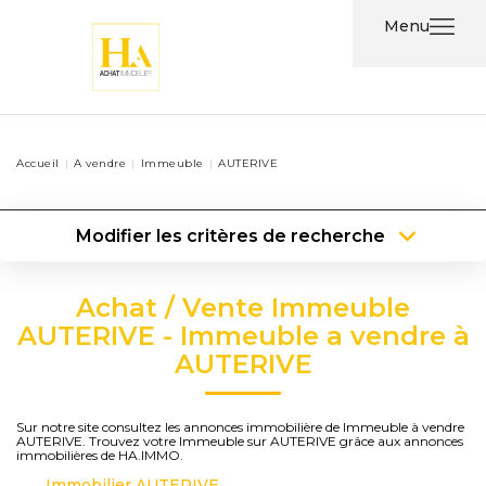
Menu
Acheter
Accueil
A vendre
Immeuble
AUTERIVE
Louer
Modifier les critères de recherche
Nos
Type de transaction
Localisation
Services
Acheter
Localisation
Achat / Vente Immeuble
Type de bien
Type de bien
Surface min
Nos
AUTERIVE - Immeuble a vendre à
AUTERIVE
Agents
Plus de critères
Budget max
Contact
Créer une alerte
Sur notre site consultez les annonces immobilière de Immeuble à vendre
AUTERIVE. Trouvez votre Immeuble sur AUTERIVE grâce aux annonces
immobilières de HA.IMMO.
Immobilier AUTERIVE