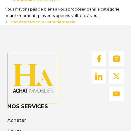
Nous
Nous n'avons pas de biens à vous proposer dans la catégorie
Rejoindre
pour le moment , plusieurs options s'offrent à vous :
Transmettez-nous votre demande
Estimer
Mon
Bien
Actualités
Mes
favoris
Mon
NOS SERVICES
compte
Acheter