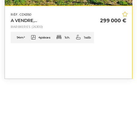
RÉF. CD6350
A VENDRE,...
299 000 €
BARBIERES
(26300)
94
m²
4
pièces
1
ch.
1
sdb