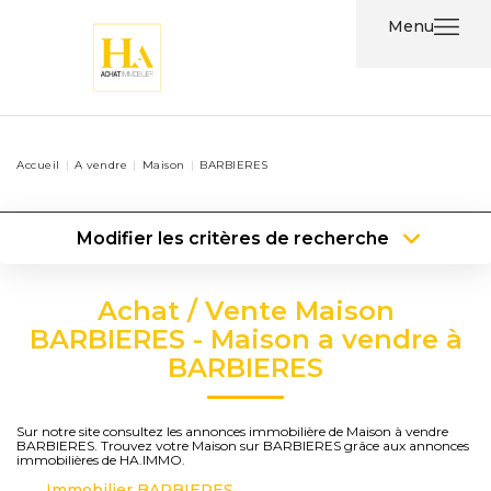
Menu
Acheter
Accueil
A vendre
Maison
BARBIERES
Louer
Modifier les critères de recherche
Nos
Type de transaction
Localisation
Services
Acheter
Localisation
Achat / Vente Maison
Type de bien
Type de bien
Surface min
Nos
BARBIERES - Maison a vendre à
BARBIERES
Agents
Plus de critères
Budget max
Contact
Créer une alerte
Sur notre site consultez les annonces immobilière de Maison à vendre
BARBIERES. Trouvez votre Maison sur BARBIERES grâce aux annonces
immobilières de HA.IMMO.
Immobilier BARBIERES