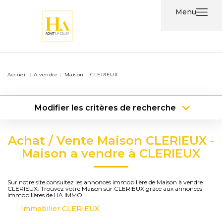
Menu
Acheter
Accueil
A vendre
Maison
CLERIEUX
Louer
Modifier les critères de recherche
Nos
Type de transaction
Localisation
Services
Acheter
Localisation
Achat / Vente Maison CLERIEUX -
Type de bien
Type de bien
Surface min
Nos
Maison a vendre à CLERIEUX
Agents
Plus de critères
Budget max
Sur notre site consultez les annonces immobilière de Maison à vendre
CLERIEUX. Trouvez votre Maison sur CLERIEUX grâce aux annonces
Contact
Créer une alerte
immobilières de HA.IMMO.
Immobilier CLERIEUX