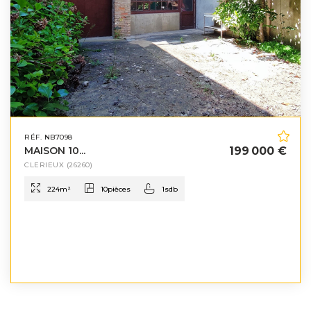
RÉF. NB7098
MAISON 10...
199 000 €
CLERIEUX
(26260)
224
m²
10
pièces
1
sdb