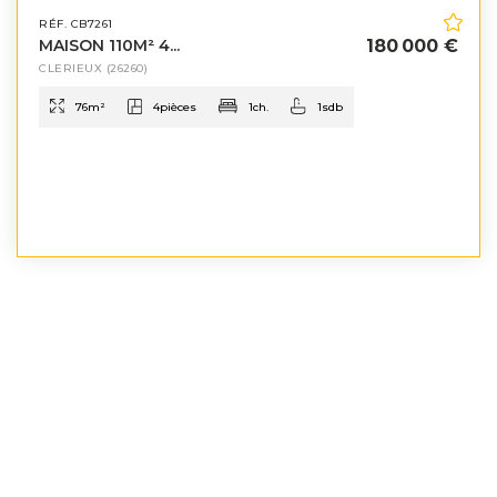
RÉF. CB7261
MAISON 110M² 4...
180 000 €
CLERIEUX
(26260)
76
m²
4
pièces
1
ch.
1
sdb