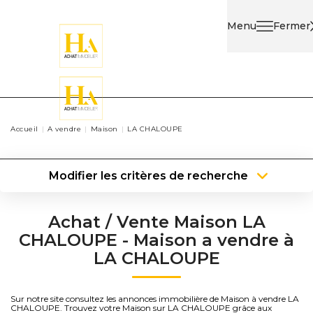
Menu
Fermer
Acheter
Louer
Accueil
A vendre
Maison
LA CHALOUPE
Nos
Services
Modifier les critères de recherche
Localisation
Type de transaction
Type de bien
Surface min
Nos
Achat / Vente Maison LA
Agents
CHALOUPE - Maison a vendre à
Plus de critères
Budget max
LA CHALOUPE
Contact
Créer une alerte
Sur notre site consultez les annonces immobilière de Maison à vendre LA
CHALOUPE. Trouvez votre Maison sur LA CHALOUPE grâce aux