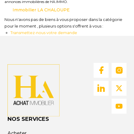
Nous
annonces immobilières de HA.IMMO.
Rejoindre
Immobilier LA CHALOUPE
Nous n'avons pas de biens à vous proposer dans la catégorie
pour le moment , plusieurs options s'offrent à vous :
Transmettez-nous votre demande
Estimer
Mon
Bien
Actualités
Mes
favoris
Mon
compte
NOS SERVICES
Acheter