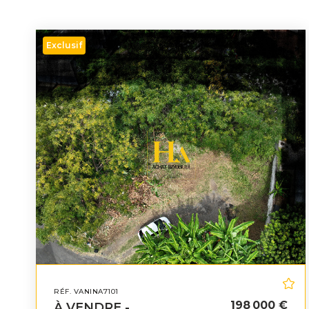
Exclusif
RÉF. VANINA7101
198 000 €
À VENDRE -...