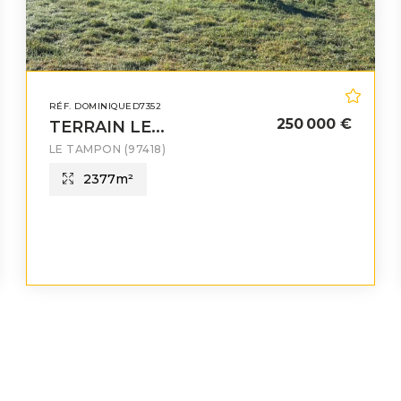
RÉF. DOMINIQUED7352
250 000 €
TERRAIN LE...
LE TAMPON
(97418)
2377
m²