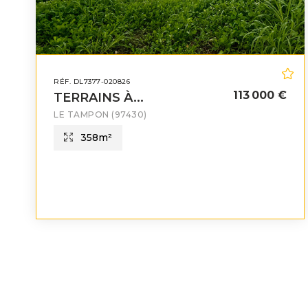
RÉF. DL7377-020826
113 000 €
TERRAINS À...
LE TAMPON
(97430)
358
m²