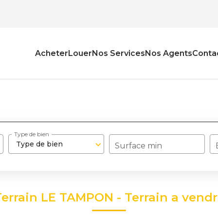
Acheter
Louer
Nos Services
Nos Agents
Conta
Type de bien
Type de bien
Surface min
Terrain LE TAMPON - Terrain a ven