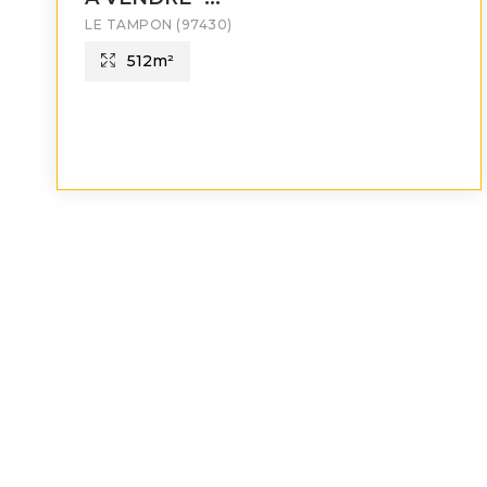
LE TAMPON
(97430)
512
m²