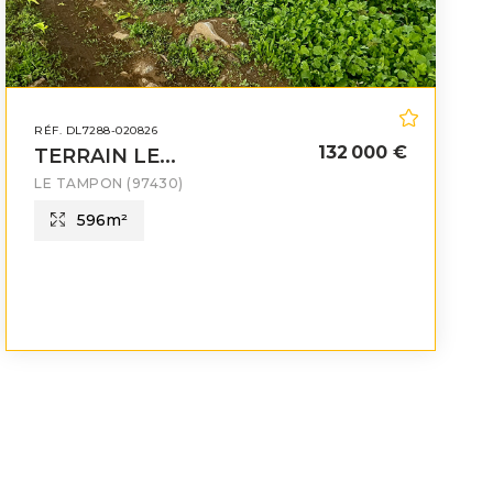
RÉF. DL7288-020826
132 000 €
TERRAIN LE...
LE TAMPON
(97430)
596
m²