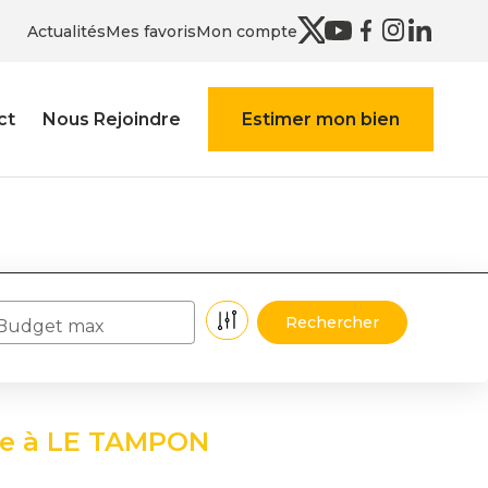
Actualités
Mes favoris
Mon compte
ct
Nous Rejoindre
Estimer mon bien
Budget max
dre à LE TAMPON