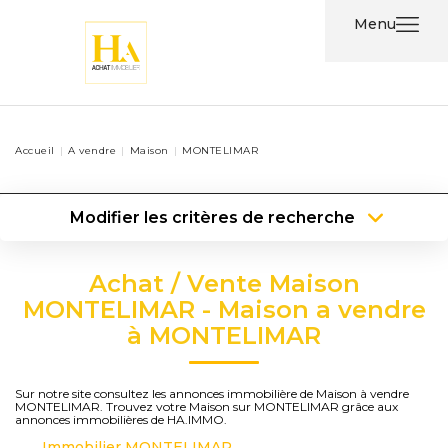
Menu
Acheter
Accueil
A vendre
Maison
MONTELIMAR
Louer
Modifier les critères de recherche
Nos
Type de transaction
Localisation
Services
Acheter
Localisation
Achat / Vente Maison
Type de bien
Type de bien
Surface min
Nos
MONTELIMAR - Maison a vendre
à MONTELIMAR
Agents
Plus de critères
Budget max
Contact
Créer une alerte
Sur notre site consultez les annonces immobilière de Maison à vendre
MONTELIMAR. Trouvez votre Maison sur MONTELIMAR grâce aux
annonces immobilières de HA.IMMO.
Immobilier MONTELIMAR