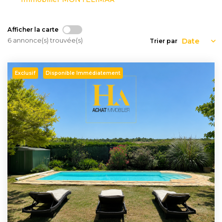
Nous
Rejoindre
Afficher la carte
6 annonce(s) trouvée(s)
Trier par
Estimer
Mon
Exclusif
Disponible Immédiatement
Bien
Actualités
Mes
favoris
Mon
compte