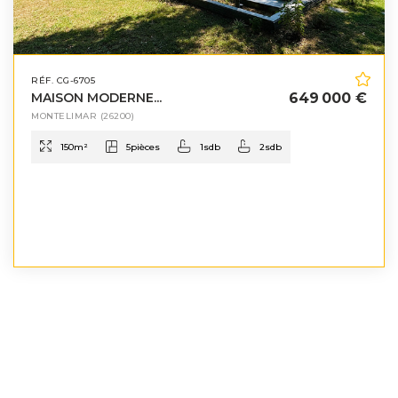
RÉF. CG-6705
MAISON MODERNE...
649 000 €
MONTELIMAR
(26200)
150
m²
5
pièces
1
sdb
2
sdb