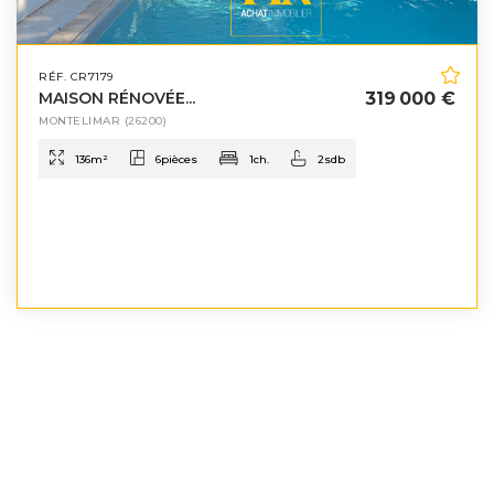
RÉF. CR7179
MAISON RÉNOVÉE...
319 000 €
MONTELIMAR
(26200)
136
m²
6
pièces
1
ch.
2
sdb