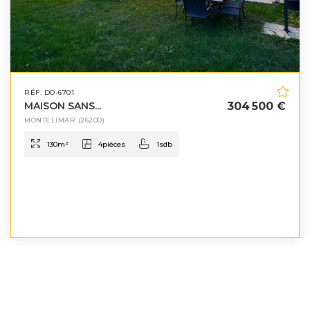
RÉF. DO-6701
MAISON SANS...
304 500 €
MONTELIMAR
(26200)
130
m²
4
pièces
1
sdb