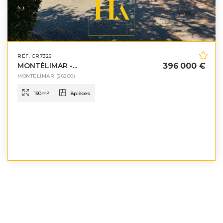
RÉF. CR7326
MONTÉLIMAR -...
396 000 €
MONTELIMAR
(26200)
190
m²
8
pièces