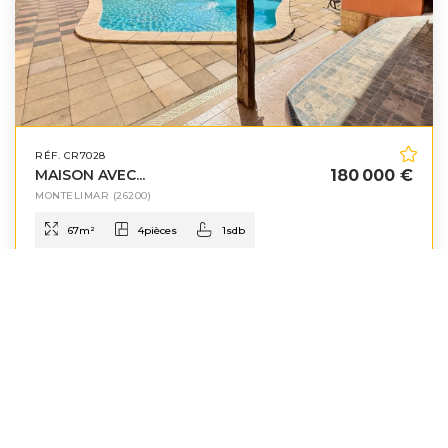
RÉF. CR7028
MAISON AVEC...
180 000 €
MONTELIMAR
(26200)
67
m²
4
pièces
1
sdb