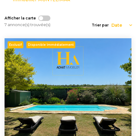
Nous
Rejoindre
Afficher la carte
7 annonce(s) trouvée(s)
Trier par
Estimer
Mon
Exclusif
Disponible Immédiatement
Bien
Actualités
Mes
favoris
Mon
compte