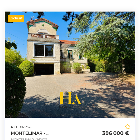
Exclusif
RÉF. CR7326
MONTÉLIMAR -...
396 000 €
MONTELIMAR
(26200)