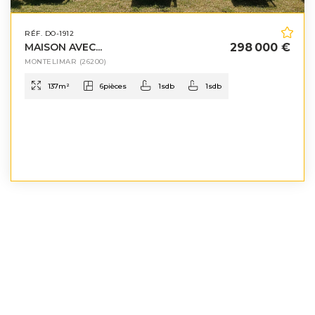
RÉF. DO-1912
MAISON AVEC...
298 000 €
MONTELIMAR
(26200)
137
m²
6
pièces
1
sdb
1
sdb