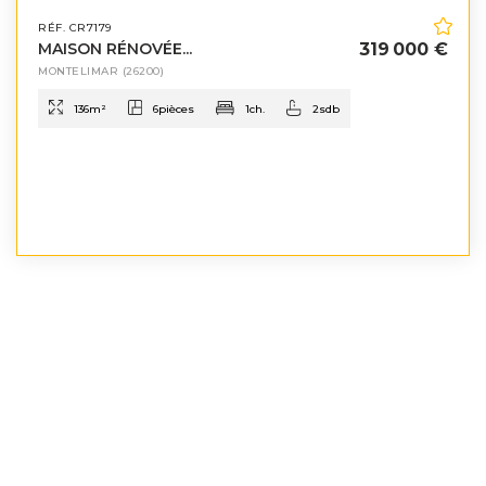
RÉF. CR7179
MAISON RÉNOVÉE...
319 000 €
MONTELIMAR
(26200)
136
m²
6
pièces
1
ch.
2
sdb