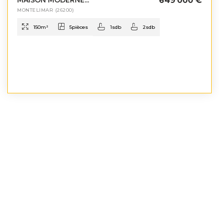
MAISON MODERNE...
649 000 €
MONTELIMAR
(26200)
150
m²
5
pièces
1
sdb
2
sdb