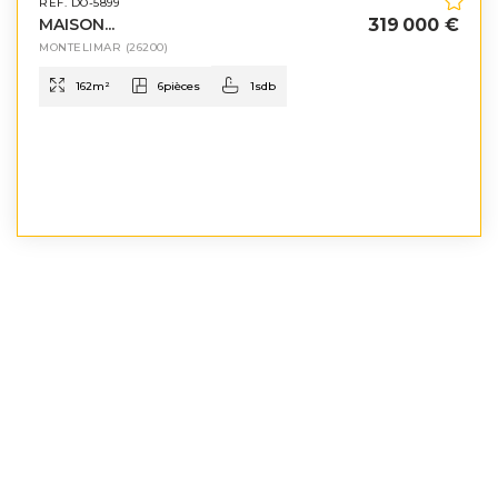
RÉF. DO-5899
MAISON...
319 000 €
MONTELIMAR
(26200)
162
m²
6
pièces
1
sdb