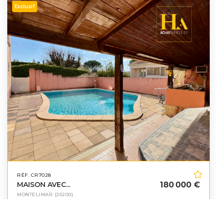
Exclusif
RÉF. CR7028
MAISON AVEC...
180 000 €
MONTELIMAR
(26200)
67
m²
4
pièces
1
sdb