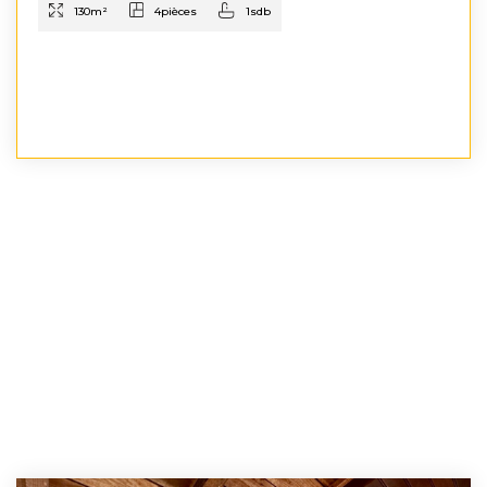
130
m²
4
pièces
1
sdb