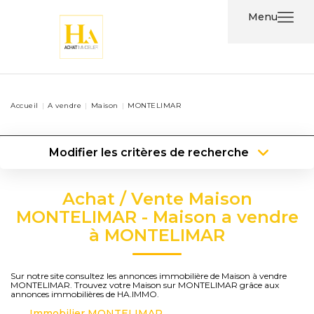
Menu
Acheter
Accueil
A vendre
Maison
MONTELIMAR
Louer
Modifier les critères de recherche
Nos
Type de transaction
Localisation
Services
Acheter
Localisation
Achat / Vente Maison
Type de bien
Type de bien
Surface min
Nos
MONTELIMAR - Maison a vendre
à MONTELIMAR
Agents
Plus de critères
Budget max
Contact
Créer une alerte
Sur notre site consultez les annonces immobilière de Maison à vendre
MONTELIMAR. Trouvez votre Maison sur MONTELIMAR grâce aux
annonces immobilières de HA.IMMO.
Immobilier MONTELIMAR