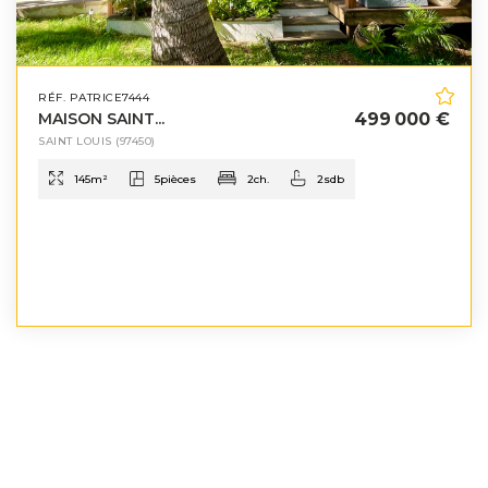
RÉF. PATRICE7444
MAISON SAINT...
499 000 €
SAINT LOUIS
(97450)
145
m²
5
pièces
2
ch.
2
sdb