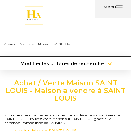
Menu
Acheter
Accueil
A vendre
Maison
SAINT LOUIS
Louer
Modifier les critères de recherche
Nos
Type de transaction
Localisation
Services
Acheter
Localisation
Achat / Vente Maison SAINT
Type de bien
Type de bien
Surface min
Nos
LOUIS - Maison a vendre à SAINT
LOUIS
Agents
Plus de critères
Budget max
Contact
Créer une alerte
Sur notre site consultez les annonces immobilière de Maison à vendre
SAINT LOUIS. Trouvez votre Maison sur SAINT LOUIS grâce aux
annonces immobilières de HA.IMMO.
Location Maison SAINT LOUIS