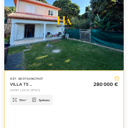
RÉF. BERTRAND7407
VILLA T5 ...
280 000 €
SAINT LOUIS
(97421)
91
m²
5
pièces