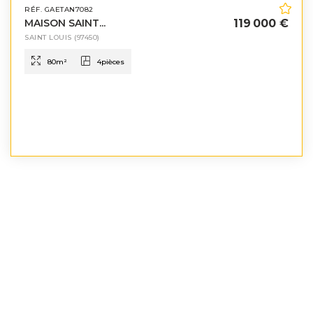
RÉF. GAETAN7082
MAISON SAINT...
119 000 €
SAINT LOUIS
(97450)
80
m²
4
pièces