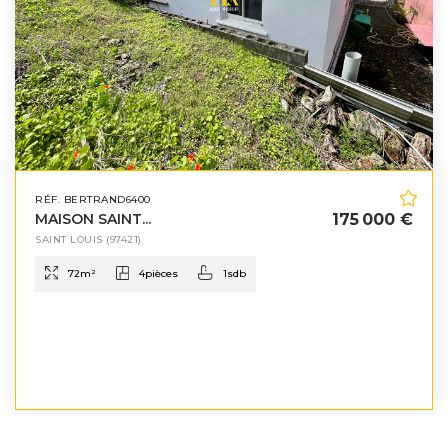
RÉF. BERTRAND6400
MAISON SAINT...
175 000 €
SAINT LOUIS
(97421)
72
m²
4
pièces
1
sdb