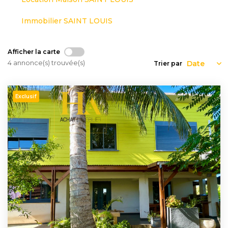
Nous
Rejoindre
Immobilier SAINT LOUIS
Afficher la carte
Estimer
4 annonce(s) trouvée(s)
Trier par
Mon
Bien
Exclusif
Actualités
Mes
favoris
Mon
compte