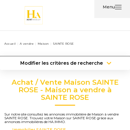
Menu
Acheter
Accueil
A vendre
Maison
SAINTE ROSE
Louer
Modifier les critères de recherche
Nos
Type de transaction
Localisation
Services
Acheter
Localisation
Achat / Vente Maison SAINTE
Type de bien
Type de bien
Surface min
Nos
ROSE - Maison a vendre à
SAINTE ROSE
Agents
Plus de critères
Budget max
Contact
Créer une alerte
Sur notre site consultez les annonces immobilière de Maison à vendre
SAINTE ROSE. Trouvez votre Maison sur SAINTE ROSE grâce aux
annonces immobilières de HA.IMMO.
Immobilier SAINTE ROSE