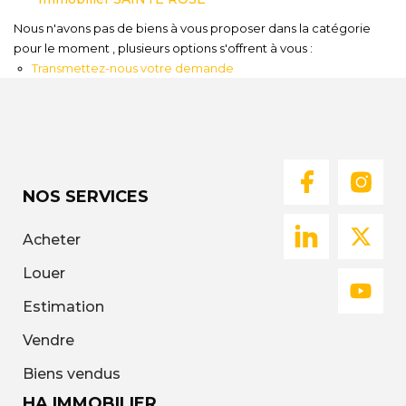
Nous
Nous n'avons pas de biens à vous proposer dans la catégorie
Rejoindre
pour le moment , plusieurs options s'offrent à vous :
Transmettez-nous votre demande
Estimer
Mon
Bien
NOS SERVICES
Acheter
Actualités
Louer
Mes
favoris
Estimation
Mon
Vendre
compte
Biens vendus
HA IMMOBILIER