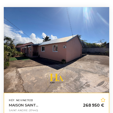
RÉF. NEVINE7033
MAISON SAINT...
268 950 €
SAINT ANDRE
(97440)