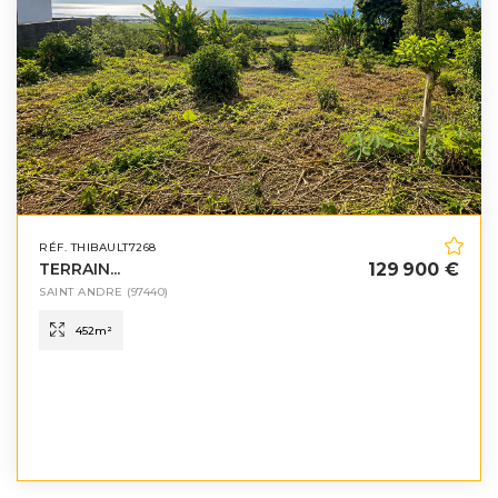
RÉF. THIBAULT7268
TERRAIN...
129 900 €
SAINT ANDRE
(97440)
452
m²