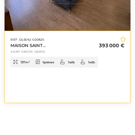
RÉF. DL6042-020826
MAISON SAINT...
393 000 €
SAINT ANDRE
(66690)
137
m²
6
pièces
1
sdb
1
sdb