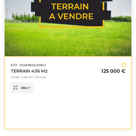
RÉF. DOMINIQUE6812
TERRAIN 436 M2
125 000 €
SAINT ANDRE
(97440)
436
m²