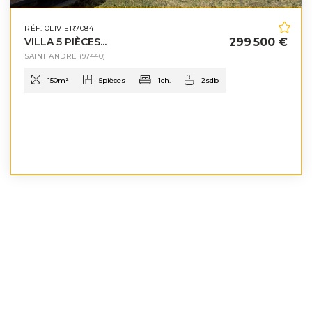
RÉF. OLIVIER7084
VILLA 5 PIÈCES...
299 500 €
SAINT ANDRE
(97440)
150
m²
5
pièces
1
ch.
2
sdb