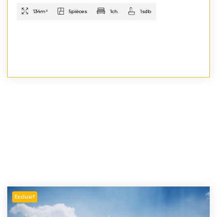
134
m²
5
pièces
1
ch.
1
sdb
Exclusif