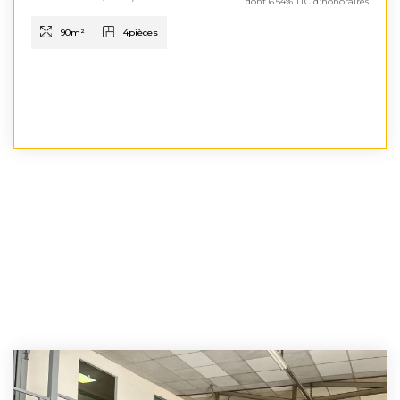
dont 6.54% TTC d'honoraires
90
m²
4
pièces