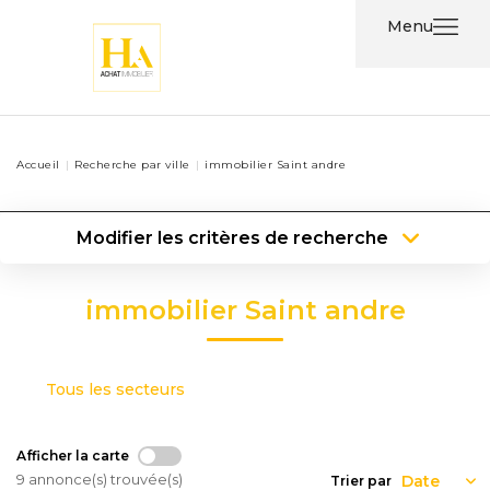
Menu
Acheter
Accueil
Recherche par ville
immobilier Saint andre
Louer
Modifier les critères de recherche
Nos
Type de transaction
Localisation
Services
Acheter
Localisation
immobilier Saint andre
Type de bien
Type de bien
Surface min
Nos
Agents
Plus de critères
Budget max
Tous les secteurs
Contact
Créer une alerte
Afficher la carte
9 annonce(s) trouvée(s)
Trier par