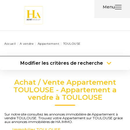
Menu
Acheter
Accueil
A vendre
Appartement
TOULOUSE
Louer
Modifier les critères de recherche
Nos
Type de transaction
Localisation
Services
Acheter
Localisation
Achat / Vente Appartement
Type de bien
Type de bien
Surface min
Nos
TOULOUSE - Appartement a
vendre à TOULOUSE
Agents
Plus de critères
Budget max
Contact
Créer une alerte
Sur notre site consultez les annonces immobilière de Appartement à
vendre TOULOUSE. Trouvez votre Appartement sur TOULOUSE grâce
aux annonces immobilières de HA.IMMO.
Immobilier TOULOUSE