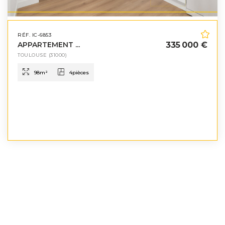
RÉF. IC-6853
APPARTEMENT ...
335 000 €
TOULOUSE
(31000)
98
m²
4
pièces