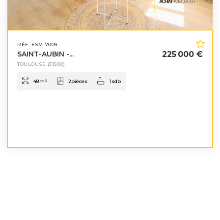
RÉF. ESM-7009
SAINT-AUBIN -...
225 000 €
TOULOUSE
(31500)
48
m²
2
pièces
1
sdb