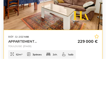
RÉF. GI-2021488
APPARTEMENT...
229 000 €
TOULOUSE
(31400)
62
m²
3
pièces
2
ch.
1
sdb