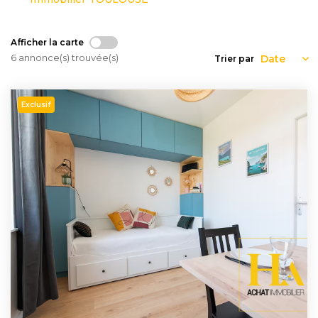
Nous
Rejoindre
Afficher la carte
6 annonce(s) trouvée(s)
Trier par
Estimer
Mon
Exclusif
Bien
Actualités
Mes
favoris
Mon
compte