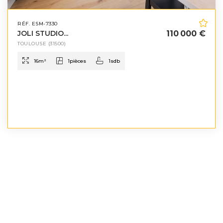
RÉF. ESM-7330
JOLI STUDIO...
110 000 €
TOULOUSE
(31500)
16
m²
1
pièces
1
sdb