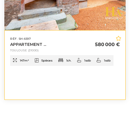
RÉF. SH-6597
APPARTEMENT ...
580 000 €
TOULOUSE
(31000)
147
m²
5
pièces
1
ch.
1
sdb
1
sdb