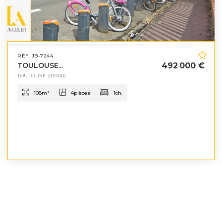
RÉF. JB-7244
TOULOUSE...
492 000 €
TOULOUSE
(31000)
108
m²
4
pièces
1
ch.