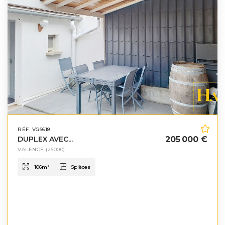
RÉF. VG6618
DUPLEX AVEC...
205 000 €
VALENCE
(26000)
106
m²
5
pièces