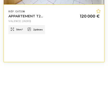
RÉF. GV7298
APPARTEMENT T2...
120 000 €
VALENCE
(26000)
54
m²
2
pièces