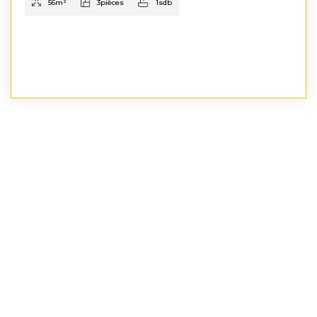
56
m²
3
pièces
1
sdb