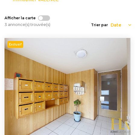
Nous
Rejoindre
Afficher la carte
3 annonce(s) trouvée(s)
Trier par
Estimer
Mon
Exclusif
Bien
Actualités
Mes
favoris
Mon
compte