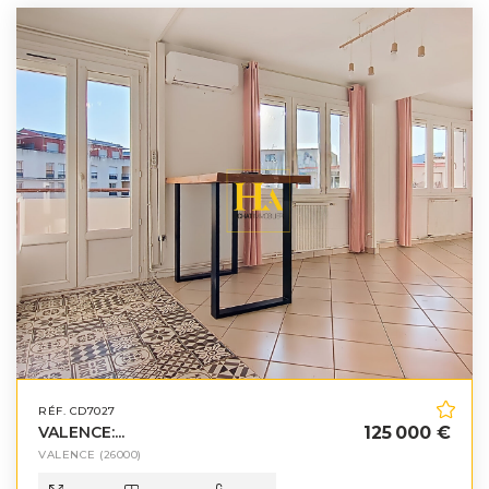
RÉF. CD7027
VALENCE:...
125 000 €
VALENCE
(26000)