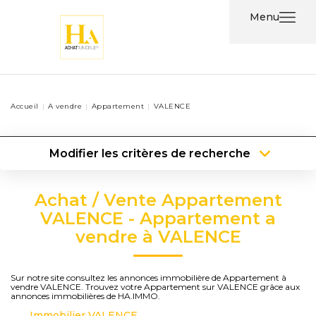
Menu
Acheter
Accueil
A vendre
Appartement
VALENCE
Louer
Modifier les critères de recherche
Nos
Type de transaction
Localisation
Services
Acheter
Localisation
Achat / Vente Appartement
Type de bien
Type de bien
Surface min
Nos
VALENCE - Appartement a
vendre à VALENCE
Agents
Plus de critères
Budget max
Contact
Créer une alerte
Sur notre site consultez les annonces immobilière de Appartement à
vendre VALENCE. Trouvez votre Appartement sur VALENCE grâce aux
annonces immobilières de HA.IMMO.
Immobilier VALENCE